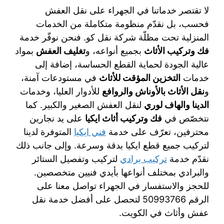
لا تقتصر خدماتنا في الجهراء على نقل العفش
فحسب، بل نقدّم منظومة متكاملة من الخدمات
المنزلية تحت مظلّة شركة نقل كو. فنحن نوفّر خدمة
فك وتركيب الأثاث
بجميع أنواعه، و
تغليف العفش
بمواد
عالية الجودة لحماية القطع الحساسة، إضافة إلى
خدمات
التخزين المؤقت للأثاث
في مستودعات آمنة،
و
نقل الأثاث بالأوناش والروافع
للأدوار العليا، وخدمات
الدينا والهاف لوري
لنقل العفش الصغير والكبير. كما
نتخصّص في
فك وتركيب أثاث ايكيا
على يد نجارين
محترفين، تعرّف على خدمة
فني ايكيا
المتوفرة لدينا
لتركيب جميع قطع ايكيا بدقة وسرعة. وإلى جانب ذلك
نقدّم خدمة
تركيب برادي
لتركيب وتفصيل الستائر
والبرادي بمختلف أنواعها بأيدي فنيين متخصصين.
للحجز والاستفسار في الجهراء تواصل معنا على
الرقم 50993766 لتحصل على أفضل خدمة نقل
عفش وأثاث في الكويت.