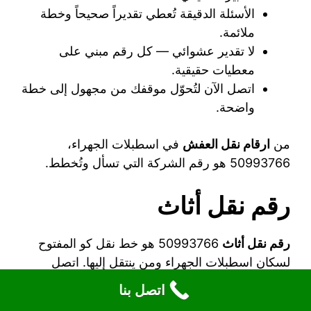
الأسئلة الدقيقة تُعطي تقديراً صحيحاً وخطة
ملائمة.
لا تقدير عشوائي — كل رقم مبني على
معطيات حقيقية.
اتصل الآن لتُحوّل موقفك من مجهول إلى خطة
واضحة.
من
ارقام نقل العفش
في اسطبلات الجهراء،
50993766 هو رقم الشركة التي تسأل وتُخطط.
رقم نقل أثاث
رقم نقل أثاث
50993766 هو خط نقل كو المفتوح
لسكان اسطبلات الجهراء ومن ينتقل إليها. اتصل
وأخبرهم بتفاصيل موقعك — وهم سيبنون خطة عملية
اتصل بنا
واضحة تأخذ كل هذه التفاصيل بالجدية التي تستحقها.