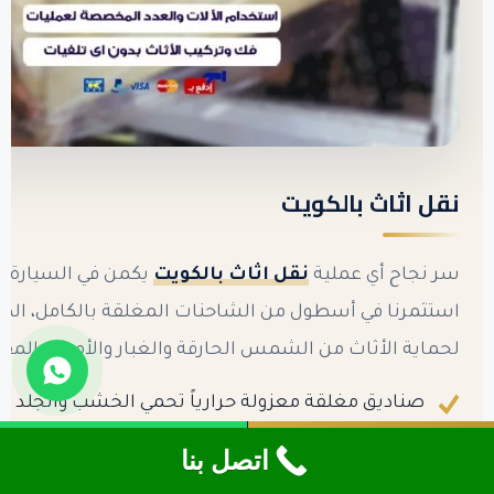
نقل اثاث بالكويت
سر نجاح أي عملية
نقل اثاث بالكويت
يكمن في السيارة ن
استثمرنا في أسطول من الشاحنات المغلقة بالكامل، ا
لحماية الأثاث من الشمس الحارقة والغبار والأمطار المفا
صناديق مغلقة معزولة حرارياً تحمي الخشب والجلد م
☎ اتصل 50993766
واتساب
أحزمة تثبيت وسكك جانبية تمنع اهتزاز القطع أثناء الس
اتصل بنا