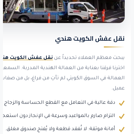
نقل عفش الكويت هندي
يبحث معظم العملاء تحديداً عن
نقل عفش الكويت هند
اخترنا فرقنا بعناية من العمالة الهندية المدربة. السمعة ا
العمالة في السوق الكويتي لم تأتِ من فراغ، بل من صفات
عميل.
دقة عالية في التعامل مع القطع الحساسة والزجاج و
التزام صارم بالمواعيد وسرعة في الإنجاز دون استعجا
أمانة موثقة: لا تُفقد قطعة ولا يُفتح صندوق مغلق.