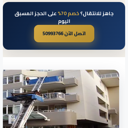
جاهز للانتقال؟
خصم 70%
على الحجز المسبق
اليوم
اتصل الآن 50993766