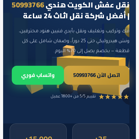
نقل عفش الكويت هندي
50993766
| أفضل شركة نقل اثاث 24 ساعة
فك وتركيب وتغليف ونقل بأيدي فنيين هنود محترفين،
ونش هيدروليكي حتى 25 دوراً، وضمان شامل على كل
قطعة — بخصم يصل إلى 70% اليوم.
اتصل الآن 50993766
واتساب فوري
تقييم 5/5 من +1800 عميل