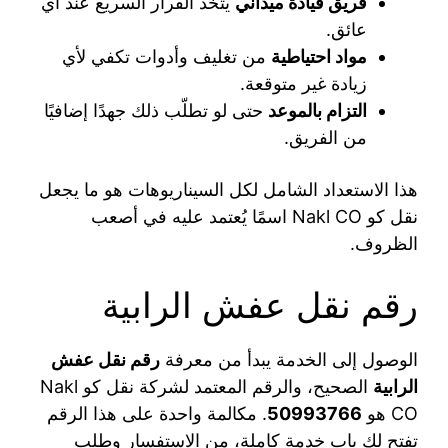
فريق قيادة ميداني
يتخذ القرار السريع عند أي
عائق.
مواد احتياطية
من تغليف وأدوات تكفي لأي
زيادة غير متوقعة.
التزام بالموعد
حتى لو تطلّب ذلك جهدًا إضافيًا
من الفريق.
هذا الاستعداد الشامل لكل السيناريوهات هو ما يجعل
نقل كو Nakl CO اسمًا يُعتمد عليه في أصعب
الظروف.
رقم نقل عفش الرابية
الوصول إلى الخدمة يبدأ من معرفة
رقم نقل عفش
الرابية
الصحيح، والرقم المعتمد لشركة نقل كو Nakl
CO هو
50993766
. مكالمة واحدة على هذا الرقم
تفتح لك باب خدمة كاملة، من الاستفسار وطلب