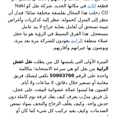
قطعة
اثاث
في مكانها الجديد. شركة نقل كو Nakl
CO دخلت هذا المجال بفلسفة مختلفة تمامًا؛ فبدل أن
تنظر إلى المنزل كحمولة، تنظر إليه كذكريات وأغراض
ثمينة تستحق أن تُعامل بعناية جراح لا بيد عامل
مستعجل. هذا الفرق البسيط في الرؤية هو ما جعل
عملاء منطقة
الرابية
يعودون للشركة مرة بعد مرة،
ويوصون بها جيرانهم وأقاربهم.
الميزة الأولى التي يلمسها كل من يطلب
نقل عفش
الرابية
من نقل كو هي سرعة الاستجابة؛ مكالمة
واحدة على الرقم
50993766
تكفي ليصلك فريق
معاينة أو تسعير خلال دقائق، لا ساعات ولا أيام.
الفنيون هنا ليسوا عمالة عشوائية جُمِعت على عجل،
بل فريق مدرَّب يعرف كيف يفك غرفة نوم كاملة دون
خدش واحد، وكيف يغلّف الزجاج والتحف بمواد تمتص
الصدمات، وكيف يعيد تركيب كل شيء كما كان أو