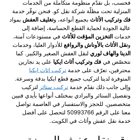
فحسب، بل نقدّم منظومة متكاملة من الخدمات
المنزلية تحت مظلّة شركة نقل كو. فنحن نوفّر خدمة
فك وتركيب الأثاث
بجميع أنواعه، و
تغليف العفش
بمواد
عالية الجودة لحماية القطع الحساسة، إضافة إلى
خدمات
التخزين المؤقت للأثاث
في مستودعات آمنة،
و
نقل الأثاث بالأوناش والروافع
للأدوار العليا، وخدمات
الدينا والهاف لوري
لنقل العفش الصغير والكبير. كما
نتخصّص في
فك وتركيب أثاث ايكيا
على يد نجارين
محترفين، تعرّف على خدمة
تركيب اثاث ايكيا
المتوفرة لدينا لتركيب جميع قطع ايكيا بدقة وسرعة.
وإلى جانب ذلك نقدّم خدمة
تركيب ستائر
لتركيب
وتفصيل الستائر والبرادي بمختلف أنواعها بأيدي فنيين
متخصصين. للحجز والاستفسار في العاصمة تواصل
معنا على الرقم 50993766 لتحصل على أفضل
خدمة نقل عفش وأثاث في الكويت.
رقم نقل عفش الروضة