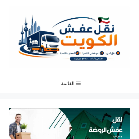
نتقل
لى
لمحتوى
القائمة