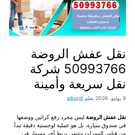
نقل عفش الروضة
50993766 شركة
نقل سريعة وأمينة
9 يوليو، 2026
بقلم
alkurdi
نقل عفش الروضة
ليس مجرد رفع كراتين ووضعها
في صندوق سيارة، بل هو عملية لوجستية دقيقة تبدأ
من قياس الممرات وتنتهي بربط آخر مسمار في