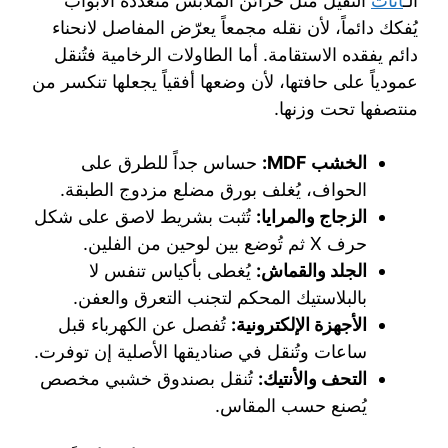
الـ
اثاث
الثقيل مثل خزائن الملابس متعددة الأبواب
يُفكك دائماً، لأن نقله مجمعاً يعرّض المفاصل لانحناء
دائم يفقده الاستقامة. أما الطاولات الرخامية فتُنقل
عمودياً على حافتها، لأن وضعها أفقياً يجعلها تنكسر من
منتصفها تحت وزنها.
الخشب MDF:
حساس جداً للطرق على
الحواف، يُغلف بورق مضلع مزدوج الطبقة.
الزجاج والمرايا:
تُثبت بشريط لاصق على شكل
حرف X ثم تُوضع بين لوحين من الفلين.
الجلد والقماش:
يُغطى بأكياس تنفس لا
بالبلاستيك المحكم لتجنب التعرق والعفن.
الأجهزة الإلكترونية:
تُفصل عن الكهرباء قبل
ساعات وتُنقل في صناديقها الأصلية إن توفرت.
التحف والأنتيك:
تُنقل بصندوق خشبي مخصص
يُصنع حسب المقاس.