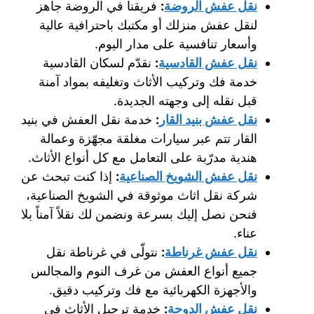
نقل عفش الروضة
:
فريقنا في الروضة جاهز
لنقل عفش منزلك أو مكتبك باحترافية عالية
وأسعار تنافسية على مدار اليوم.
نقل عفش القادسية
:
نقدّم لسكان القادسية
خدمة فك وتركيب الأثاث وتغليفه بمواد آمنة
قبل نقله إلى وجهته الجديدة.
نقل عفش بنيد القار
:
خدمة نقل العفش في بنيد
القار تتم عبر سيارات مغلقة مجهّزة وعمالة
هندية مدرّبة على التعامل مع كل أنواع الأثاث.
نقل عفش الشويخ الصناعية
:
إذا كنت تبحث عن
شركة نقل اثاث موثوقة في الشويخ الصناعية،
فنحن نصل إليك بسرعة ونضمن لك نقلاً آمناً بلا
عناء.
نقل عفش غرناطة
:
نتولّى في غرناطة نقل
جميع أنواع العفش من غرف النوم والمجالس
والأجهزة الكهربائية مع فك وتركيب دقيق.
نقل عفش الدوحة
:
خدمة ترحيل الأثاث في