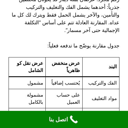
جذرياً: أحدهما يشمل الفك والتغليف والتركيب
والتأمين، والآخر يشمل الحمل فقط ويترك لك كل ما
عداه. المقارنة العادلة تتم على أساس “التكلفة
الإجمالية حتى آخر مسمار”.
جدول مقارنة يوضّح ما تدفعه فعلياً:
عرض منخفض
عرض نقل كو
البند
ظاهرياً
الشامل
الفك والتركيب
يُحتسب إضافياً
مشمول
على حساب
مشمولة
مواد التغليف
العميل
بالكامل
3 إلى 5 حسب
عدد العمال
2 فقط
اتصل بنا
الحجم