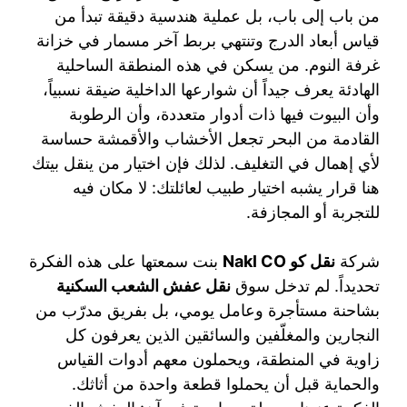
من باب إلى باب، بل عملية هندسية دقيقة تبدأ من
قياس أبعاد الدرج وتنتهي بربط آخر مسمار في خزانة
غرفة النوم. من يسكن في هذه المنطقة الساحلية
الهادئة يعرف جيداً أن شوارعها الداخلية ضيقة نسبياً،
وأن البيوت فيها ذات أدوار متعددة، وأن الرطوبة
القادمة من البحر تجعل الأخشاب والأقمشة حساسة
لأي إهمال في التغليف. لذلك فإن اختيار من ينقل بيتك
هنا قرار يشبه اختيار طبيب لعائلتك: لا مكان فيه
للتجربة أو المجازفة.
شركة
نقل كو Nakl CO
بنت سمعتها على هذه الفكرة
تحديداً. لم تدخل سوق
نقل عفش الشعب السكنية
بشاحنة مستأجرة وعامل يومي، بل بفريق مدرّب من
النجارين والمغلّفين والسائقين الذين يعرفون كل
زاوية في المنطقة، ويحملون معهم أدوات القياس
والحماية قبل أن يحملوا قطعة واحدة من أثاثك.