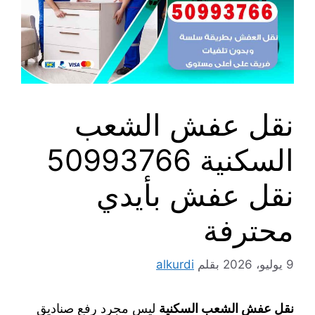
نقل عفش الشعب
السكنية 50993766
نقل عفش بأيدي
محترفة
9 يوليو، 2026
بقلم
alkurdi
نقل عفش الشعب السكنية
ليس مجرد رفع صناديق