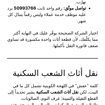
تهرّب.
تواصل موثّق:
رقم واحد ثابت
50993766
يرد
عليه موظف خدمة عملاء وليس رقماً يتبدّل كل
شهر.
اختيار الشركة الصحيحة يوفّر عليك في النهاية أكثر
مما يكلّفك، لأن قطعة أثاث واحدة مكسورة قد تساوي
ضعف فاتورة النقل بأكملها.
نقل أثاث الشعب السكنية
كلمة “عفش” في اللهجة الكويتية تشمل كل ما في
البيت، لكن
نقل أثاث الشعب السكنية
يشير تحديداً إلى
القطع الثقيلة والثمينة: غرف النوم، الصالونات،
طاولات السفرة، المكتبات، والدواليب المدمجة. هذه