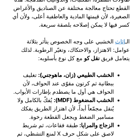
القطع تحتاج معالجة مختلفة عن الصناديق والأغراض
الصغيرة، لأن قيمتها المادية والعاطفية أعلى، ولأن أي
كسر فيها لا يمكن إصلاحه بلصقة سريعة.
الـ
اثاث
الخشبي على وجه الخصوص يتأثر بثلاثة
عوامل: الاهتزاز، والاحتكاك، وتغيّر الرطوبة. لذلك
يتعامل فريق
نقل كو
مع كل نوع بأسلوبه:
الخشب الطبيعي (زان، ماهوجني):
تغليف
ببطانية ثم كرتون مقوّى عند الحواف، لأن
الحواف هي أول ما يصطدم بإطارات الأبواب.
الخشب المضغوط (MDF):
يُفكّ بالكامل ولا
يُنقل مجمّعاً أبداً، لأن اهتزاز الطريق يفكك
مسامير الضغط ويجعل القطعة رخوة.
الزجاج والمرايا:
طبقة فقاعات، ثم شريط
لاصق على شكل حرف X لمنع التشظي، ثم