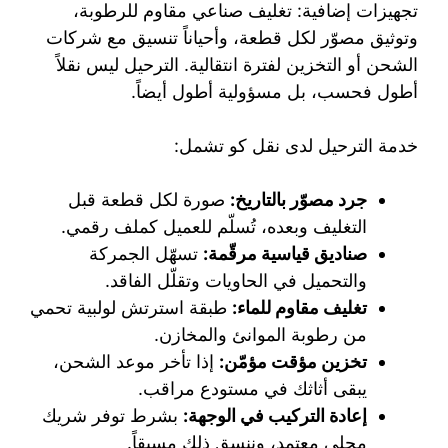
تجهيزات إضافية: تغليف صناعي مقاوم للرطوبة،
وتوثيق مصوّر لكل قطعة، وأحياناً تنسيق مع شركات
الشحن أو التخزين لفترة انتقالية. الترحيل ليس نقلاً
أطول فحسب، بل مسؤولية أطول أيضاً.
خدمة الترحيل لدى نقل كو تشمل:
جرد مصوّر بالتاريخ:
صورة لكل قطعة قبل
التغليف وبعده، تُسلّم للعميل كملف رقمي.
صناديق قياسية مرقّمة:
تسهّل الجمركة
والتحميل في الحاويات وتقلّل الفاقد.
تغليف مقاوم للماء:
طبقة استرتش لولبية تحمي
من رطوبة الموانئ والمخازن.
تخزين مؤقت مؤمّن:
إذا تأخر موعد الشحن،
يبقى أثاثك في مستودع مراقب.
إعادة التركيب في الوجهة:
بشرط توفر شريك
محلي معتمد، وننسق ذلك مسبقاً.