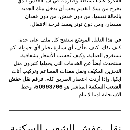
الفكرة عندنا بسيطة وصارمة في آن: العفش الذي
يخرج من بيتك القديم يجب أن يدخل بيتك الجديد
بالحالة نفسها، من دون خدش، من دون فقدان
مسمار، ومن دون توتر يفسد فرحة الانتقال.
في هذا الدليل الموسّع سنفتح كل ملف على حدة:
كيف نفك، كيف نغلّف، أي سيارة نختار لأي حمولة، كم
تستغرق العملية، وكيف تُحسب الأسعار بشفافية.
سنتحدث أيضاً عن الخدمات التي يجهلها كثيرون مثل
التخزين المكيّف ونقل معدات المطاعم وتركيب أثاث
ايكيا. وإذا أردت اختصار الطريق كله، فرقم
نقل عفش
الشعب السكنية
المباشر هو
50993766
، وخط
الاستجابة لدينا لا ينام.
نقل عفش الشعب السكنية