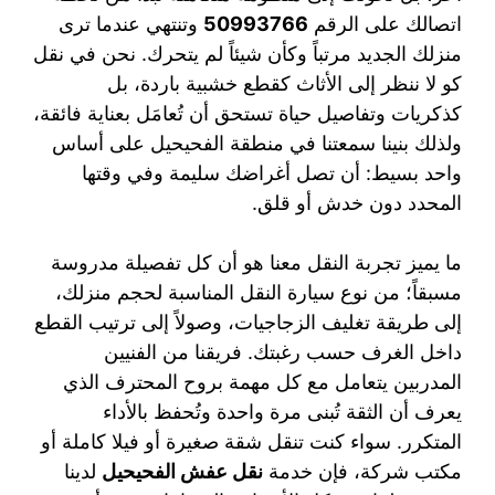
اتصالك على الرقم
50993766
وتنتهي عندما ترى
منزلك الجديد مرتباً وكأن شيئاً لم يتحرك. نحن في نقل
كو لا ننظر إلى الأثاث كقطع خشبية باردة، بل
كذكريات وتفاصيل حياة تستحق أن تُعامَل بعناية فائقة،
ولذلك بنينا سمعتنا في منطقة الفحيحيل على أساس
واحد بسيط: أن تصل أغراضك سليمة وفي وقتها
المحدد دون خدش أو قلق.
ما يميز تجربة النقل معنا هو أن كل تفصيلة مدروسة
مسبقاً؛ من نوع سيارة النقل المناسبة لحجم منزلك،
إلى طريقة تغليف الزجاجيات، وصولاً إلى ترتيب القطع
داخل الغرف حسب رغبتك. فريقنا من الفنيين
المدربين يتعامل مع كل مهمة بروح المحترف الذي
يعرف أن الثقة تُبنى مرة واحدة وتُحفظ بالأداء
المتكرر. سواء كنت تنقل شقة صغيرة أو فيلا كاملة أو
مكتب شركة، فإن خدمة
نقل عفش الفحيحيل
لدينا