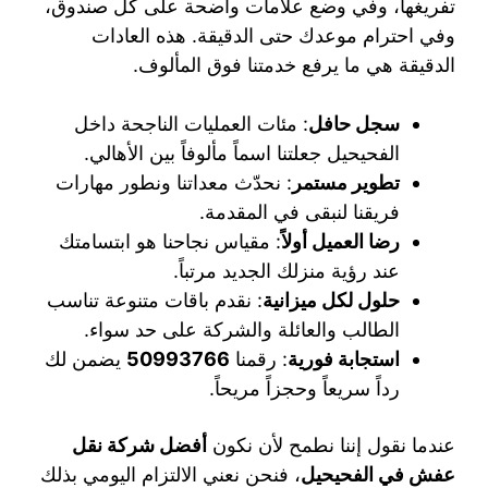
تفريغها، وفي وضع علامات واضحة على كل صندوق،
وفي احترام موعدك حتى الدقيقة. هذه العادات
الدقيقة هي ما يرفع خدمتنا فوق المألوف.
سجل حافل
: مئات العمليات الناجحة داخل
الفحيحيل جعلتنا اسماً مألوفاً بين الأهالي.
تطوير مستمر
: نحدّث معداتنا ونطور مهارات
فريقنا لنبقى في المقدمة.
رضا العميل أولاً
: مقياس نجاحنا هو ابتسامتك
عند رؤية منزلك الجديد مرتباً.
حلول لكل ميزانية
: نقدم باقات متنوعة تناسب
الطالب والعائلة والشركة على حد سواء.
استجابة فورية
: رقمنا
50993766
يضمن لك
رداً سريعاً وحجزاً مريحاً.
عندما نقول إننا نطمح لأن نكون
أفضل شركة نقل
عفش في الفحيحيل
، فنحن نعني الالتزام اليومي بذلك