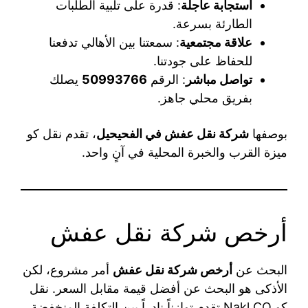
استجابة عاجلة
: قدرة على تلبية الطلبات
الطارئة بسرعة.
علاقة مجتمعية
: سمعتنا بين الأهالي تدفعنا
للحفاظ على جودتنا.
تواصل مباشر
: الرقم
50993766
يصلك
بفريق محلي جاهز.
بوصفها
شركة نقل عفش في الفحيحيل
، تقدم نقل كو
ميزة القرب والخبرة المحلية في آنٍ واحد.
أرخص شركة نقل عفش
البحث عن
أرخص شركة نقل عفش
أمر مشروع، لكن
الأذكى هو البحث عن أفضل قيمة مقابل السعر. نقل
كو Nakl CO تقدم توازناً نادراً بين التكلفة المنخفضة